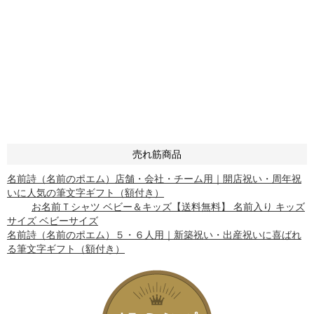
売れ筋商品
名前詩（名前のポエム）店舗・会社・チーム用｜開店祝い・周年祝
いに人気の筆文字ギフト（額付き）
お名前Ｔシャツ ベビー＆キッズ【送料無料】 名前入り キッズ
サイズ ベビーサイズ
名前詩（名前のポエム）５・６人用｜新築祝い・出産祝いに喜ばれ
る筆文字ギフト（額付き）