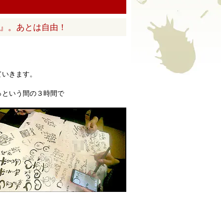
く』。あとは自由！
ていきます。
っという間の３時間で