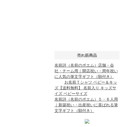
売れ筋商品
名前詩（名前のポエム）店舗・会
社・チーム用｜開店祝い・周年祝い
に人気の筆文字ギフト（額付き）
お名前Ｔシャツ ベビー＆キッ
ズ【送料無料】 名前入り キッズサ
イズ ベビーサイズ
名前詩（名前のポエム）５・６人用
｜新築祝い・出産祝いに喜ばれる筆
文字ギフト（額付き）