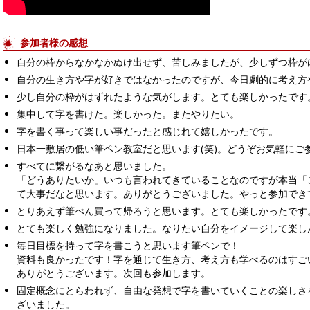
参加者様の感想
自分の枠からなかなかぬけ出せず、苦しみましたが、少しずつ枠が
自分の生き方や字が好きではなかったのですが、今日劇的に考え方
少し自分の枠がはずれたような気がします。とても楽しかったです
集中して字を書けた。楽しかった。またやりたい。
字を書く事って楽しい事だったと感じれて嬉しかったです。
日本一敷居の低い筆ペン教室だと思います(笑)。どうぞお気軽にご
すべてに繋がるなあと思いました。
「どうありたいか」いつも言われてきていることなのですが本当「
て大事だなと思います。ありがとうございました。やっと参加でき
とりあえず筆ぺん買って帰ろうと思います。とても楽しかったです
とても楽しく勉強になりました。なりたい自分をイメージして楽し
毎日目標を持って字を書こうと思います筆ペンで！
資料も良かったです！字を通じて生き方、考え方も学べるのはすご
ありがとうございます。次回も参加します。
固定概念にとらわれず、自由な発想で字を書いていくことの楽しさ
ざいました。