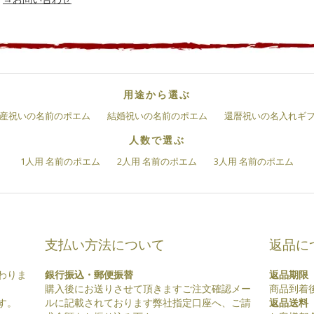
用途から選ぶ
産祝いの名前のポエム
結婚祝いの名前のポエム
還暦祝いの名入れギ
人数で選ぶ
1人用 名前のポエム
2人用 名前のポエム
3人用 名前のポエム
支払い方法について
返品に
わりま
銀行振込・郵便振替
返品期限
購入後にお送りさせて頂きますご注文確認メー
商品到着
す。
ルに記載されております弊社指定口座へ、ご請
返品送料