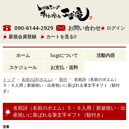
090-6144-2929
お問い合わせ
ログイン
新規会員登録
カートを見る
0
ホーム
Sugiについて
活動内容
スケジュール
お支払・送料
トップ
>
名前の詩(ポエム)
>
額付
>
名前詩（名前のポエム）
５・６人用｜新築祝い・出産祝いに喜ばれる筆文字ギフト（額付
き）
名前詩（名前のポエム）５・６人用｜新築祝い・出
産祝いに喜ばれる筆文字ギフト（額付き）
型番