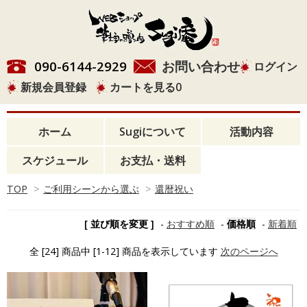
090-6144-2929
お問い合わせ
ログイン
新規会員登録
カートを見る
0
ホーム
Sugiについて
活動内容
スケジュール
お支払・送料
TOP
>
ご利用シーンから選ぶ
>
還暦祝い
[ 並び順を変更 ]
-
おすすめ順
-
価格順
-
新着順
全 [24] 商品中 [1-12] 商品を表示しています
次のページへ