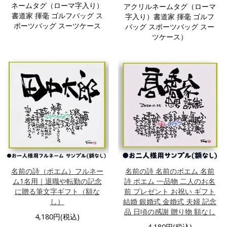
ネームタグ（ローマ字入り）
アクリルネームタグ（ローマ
書道家 揮毫 ゴルフバッグ ス
字入り）書道家 揮毫 ゴルフ
ポーツバッグ スーツケース
バッグ スポーツバッグ スー
ツケース）
名前の詩（ポエム）フルネー
名前の詩 名前のポエム 名前
ム1名用｜退職や転勤の記念
詩 ポエム 一品物 二人のお名
に贈る筆文字ギフト（額な
前 プレゼント お祝い ギフト
し）
結婚 銀婚式 金婚式 夫婦 記念
品 日頃の感謝 贈り物 額なし
4,180円(税込)
4,180円(税込)