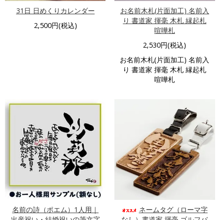
31日 日めくりカレンダー
お名前木札(片面加工) 名前入
り 書道家 揮毫 木札 縁起札
2,500円(税込)
喧嘩札
2,530円(税込)
お名前木札(片面加工) 名前入
り 書道家 揮毫 木札 縁起札
喧嘩札
名前の詩（ポエム）1人用｜
ネームタグ（ローマ字
出産祝い・結婚祝いの筆文字
なし）書道家 揮毫 ゴルフバ